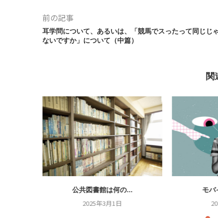
前の記事
耳学問について、あるいは、「競馬でスったって同じじ
ないですか」について（中篇）
関
.
公共図書館は何の...
モバ
2025年3月1日
2