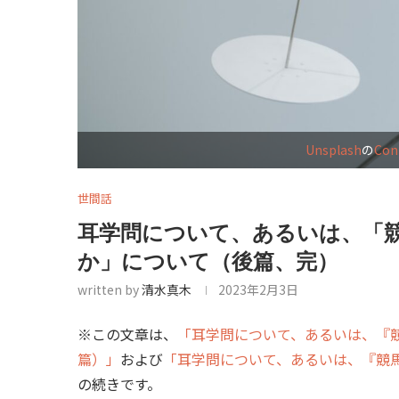
Unsplash
の
Con
世間話
耳学問について、あるいは、「
か」について（後篇、完）
written by
清水真木
2023年2月3日
※この文章は、
「耳学問について、あるいは、『
篇）」
および
「耳学問について、あるいは、『競
の続きです。