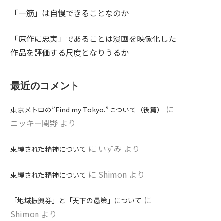
「一筋」は自慢できることなのか
「原作に忠実」であることは漫画を映像化した
作品を評価する尺度となりうるか
最近のコメント
に
東京メトロの”Find my Tokyo.”について（後篇）
ニッキー関野
より
に
いずみ
より
束縛された精神について
に
Shimon
より
束縛された精神について
に
「地域振興券」と「天下の愚策」について
Shimon
より