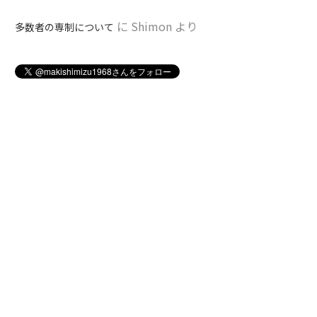
に
Shimon
より
多数者の専制について