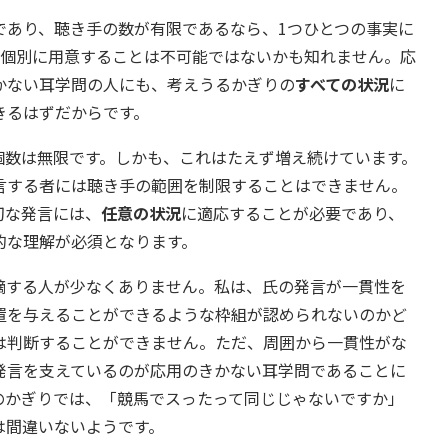
あり、聴き手の数が有限であるなら、1つひとつの事実に
て個別に用意することは不可能ではないかも知れません。応
かない耳学問の人にも、考えうるかぎりの
すべての状況
に
きるはずだからです。
数は無限です。しかも、これはたえず増え続けています。
言する者には聴き手の範囲を制限することはできません。
切な発言には、
任意の状況
に適応することが必要であり、
的な理解が必須となります。
する人が少なくありません。私は、氏の発言が一貫性を
置を与えることができるような枠組が認められないのかど
は判断することができません。ただ、周囲から一貫性がな
発言を支えているのが応用のきかない耳学問であることに
のかぎりでは、「競馬でスったって同じじゃないですか」
は間違いないようです。