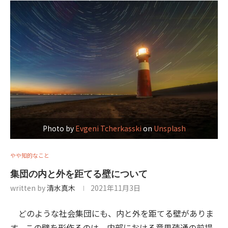
Photo by
Evgeni Tcherkasski
on
Unsplash
やや知的なこと
集団の内と外を距てる壁について
written by
清水真木
2021年11月3日
どのような社会集団にも、内と外を距てる壁がありま
す。この壁を形作るのは、内部における意思疎通の前提