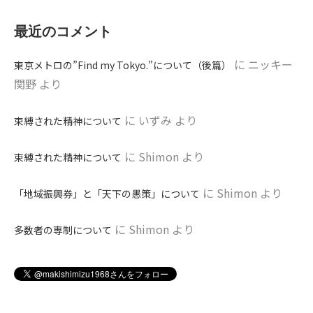
最近のコメント
に
ニッキー
東京メトロの”Find my Tokyo.”について（後篇）
関野
より
に
いずみ
より
束縛された精神について
に
Shimon
より
束縛された精神について
に
Shimon
より
「地域振興券」と「天下の愚策」について
に
Shimon
より
多数者の専制について