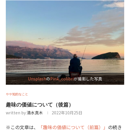
Unsplash
の
Pink_colibri
が撮影した写真
やや知的なこと
趣味の価値について（後篇）
written by
清水真木
2022年10月25日
※この文章は、
「趣味の価値について（前篇）」
の続き